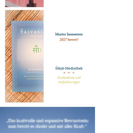
Mantra Immersion
2027 kommt!
Śikṣā-Mediathek
* * *
Studienkurse und
Aufzeichnungen
„Das kraftvolle und expansive Bewusstsein;
man betritt es direkt und mit aller Kraft.“