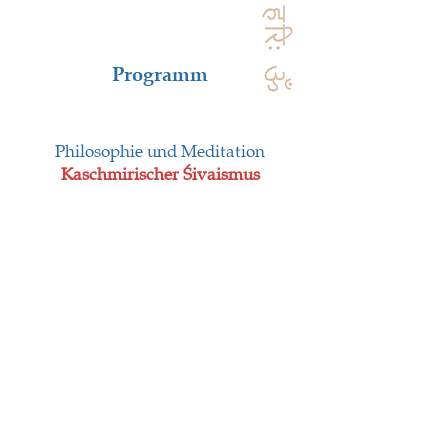
Programm
Philosophie und Meditation
Kaschmirischer Śivaismus
Klänge der Götter
Mantra
Seminare
Sprache der Götter
Sans
krit
Einführend und
Weiterführend