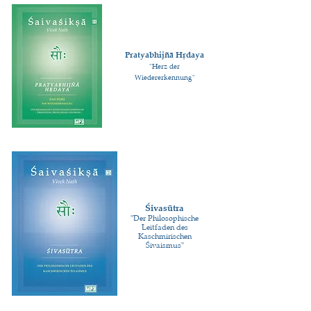
Pratyabhijñā Hṛdaya
"Herz der
Wiedererkennung"
Śivasūtra
"Der Philosophische
Leitfaden des
Kaschmirischen
Śivaismus"