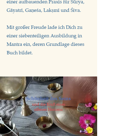
einer aufbauenden Praxis für Sūrya,
Gāyatrī, Gaṇeśa, Lakṣmī und Śiva.
Mit großer Freude lade ich Dich zu
einer siebenteiligen Ausbildung in
Mantra ein, deren Grundlage dieses
Buch bildet.
Schönheit des Seins
und die Kraft eines
offenen Herzens