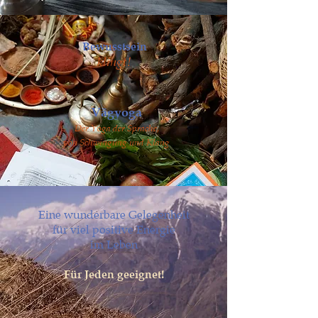
Bewusstsein
klingt!
Vāgyoga
Der Yoga der Sprache,
von Schwingung und Klang
Eine wunderbare Gelegenheit
für viel positive Energie
im Leben
Für Jeden geeignet!