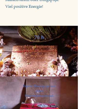
Viel positive Energie!
70 h
6 Live-Seminartage
10 Online-Seminartage
sowie besondere
offene Veranstaltungen
Eigene Homepage mit
allem
Unte
rri
chtsmaterial
-
Aufnahmen
des Unterrichts
- Neu veröffentlichter
Mantra