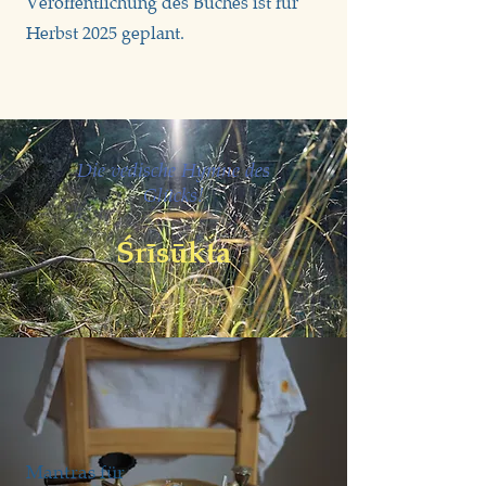
Veröffentlichung des Buches ist für
Herbst 2025 geplant.
Die vedische Hymne des
Glücks!
Śrīsūkta
Mantras für