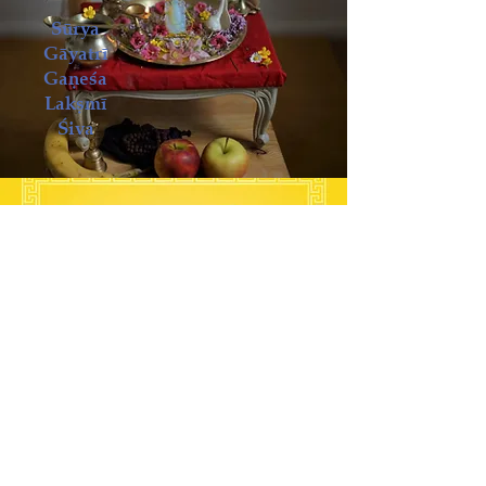
Sūrya
Gāyatrī
Gaṇeśa
Lakṣmī
Śiva
Neue
Publikation
Der einzigartige
- Große Mantra Kurs -
für Anfänger und
Fortgeschrittene
Alle Sanskrit Texte
mit MP3 unterlegt!