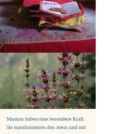
Kurs
mit
MP3
Aufnahmen
-
Mantra Praxis
von einer zur
nächsten Unterrichtseinheit
- und
vieles mehr
Ausbildung
in die Klänge der Götter
Eine Zeit voller Licht und Energie!
Mantras haben eine besondere Kraft.
Sie transformieren den Atem und mit