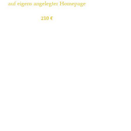
a
uf eigens angelegter Homepage
21
0
€
Mail an
y
oga@viveknath.de