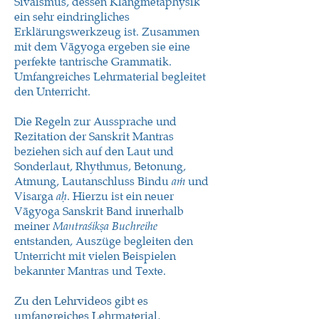
Śivaismus, dessen Klangmetaphysik
ein sehr eindringliches
Erklärungswerkzeug ist. Zusammen
mit dem Vāgyoga ergeben sie eine
perfekte tantrische Grammatik.
Umfangreiches Lehrmaterial begleitet
den Unterricht.
Die Regeln zur Aussprache und
Rezitation der Sanskrit Mantras
beziehen sich auf den Laut und
Sonderlaut, Rhythmus, Betonung,
Atmung, Lautanschluss Bindu
und
aṁ
Visarga
. Hierzu ist ein neuer
aḥ
Vāgyoga Sanskrit Band innerhalb
meiner
Mantraśikṣa Buch
reihe
entstanden, Auszüge begleiten den
Unterricht mit vielen Beispielen
bekannter Mantras und Texte
.
Zu den Lehrvideos gibt es
umfangreiches Lehrmaterial,