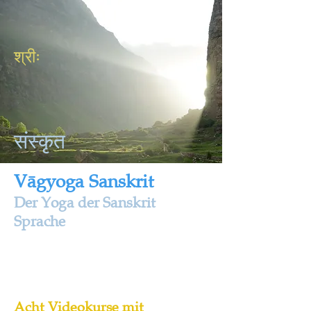
श्रीः
संस्कृत
Vāgyoga Sanskrit
Der Yoga der Sanskr
it
Sprache
Acht Videokurse mit