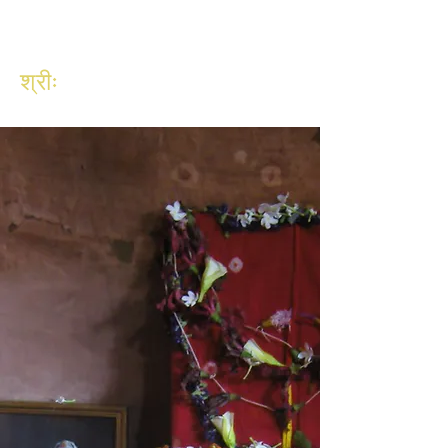
श्रीः