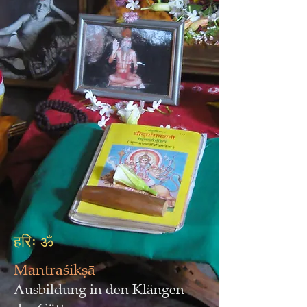
हरिः ॐ
Mantraśikṣā
Ausbildung in den Klängen