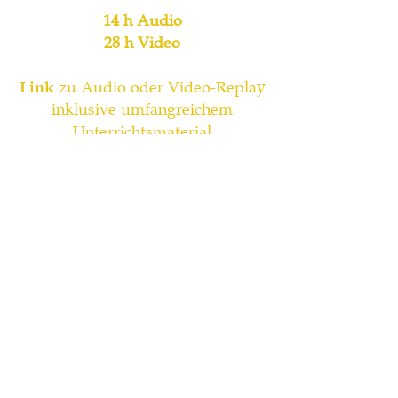
14 h Audio
28
h Video
Link
zu Audio oder V
ideo-Replay
inklusive umfangreichem
Unterrichtsmaterial
2
70
€
Mail an
yoga@viveknath.de
Zurück