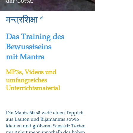
der Götter
मन्त्रशिक्षा *
Das Training des
Bewusstseins
mit Mantra
MP3s, Videos und
umfangreiches
Unterrichtsmaterial
Die Mantra
ś
ikṣā webt einen Teppich
aus Lauten und Bījamantras sowie
kleinen und größeren Sanskrit-Texten
mit Anleitungen innerhalb des hohen