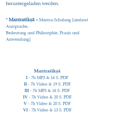
heruntergeladen werden.
*
Mantr
aśikṣā
= Mantra-Schulung [umfasst
Aussprache,
Bedeutung und Philosophie, Praxis und
Anwendung]
Mantraśikṣā
I
- 7h MP3 & 16 S. PDF
II
- 7h Video & 19 S. PDF
III
- 7h MP3 & 16 S. PDF
IV
- 7h Video & 20 S. PDF
V
- 7h Video & 20 S. PDF
VI
- 7h Video & 13 S. PDF