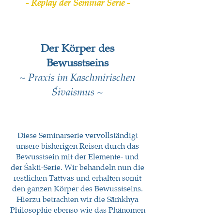
- Replay der
Seminar Serie -
Der Körper de
s
Bewusstsein
s
~
Praxis im Kaschm
irischen
Śivai
smus
~
Diese Seminarserie vervollständigt
unsere bisherigen Reisen durch das
Bewusstsein mit der Elemente- und
der Śakti-Serie. Wir behandeln nun die
restlichen Tattvas und erhalt
en somit
den ganzen
Kör
per des Bewusstseins.
Hierzu betrachten wir die Sāṁkhya
Phi
losophie ebenso wie das Phänomen