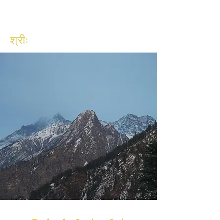
श्रीः