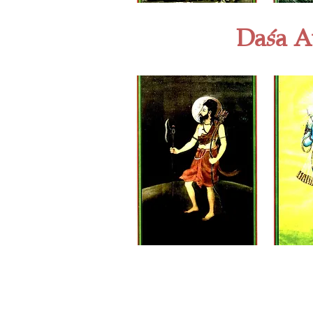
Da
a
A
ś