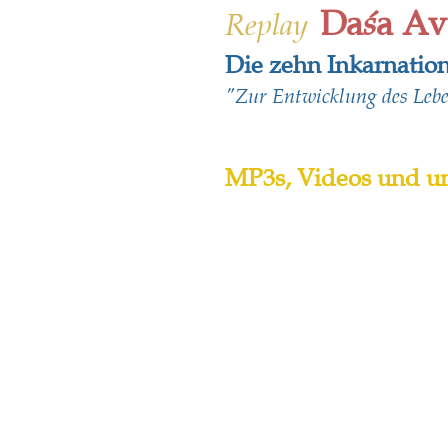
Da
a
Av
ś
Replay
D
ie zehn Inkarnatio
"Zur Entwicklung des Leb
MP3s, Videos und um