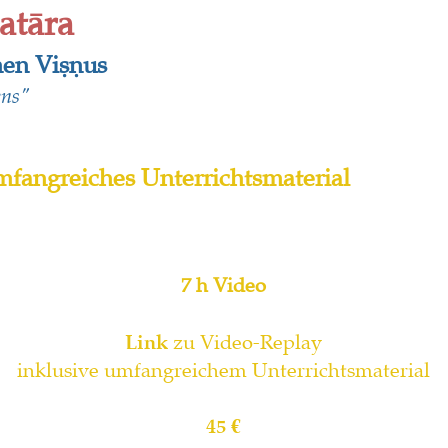
at
āra
nen Viṣṇus
ens"
fangreiches Unterrichtsmaterial
7
h Video
Link
zu V
ideo-Replay
inklusive umfangreichem Unterrichtsmaterial
45
€