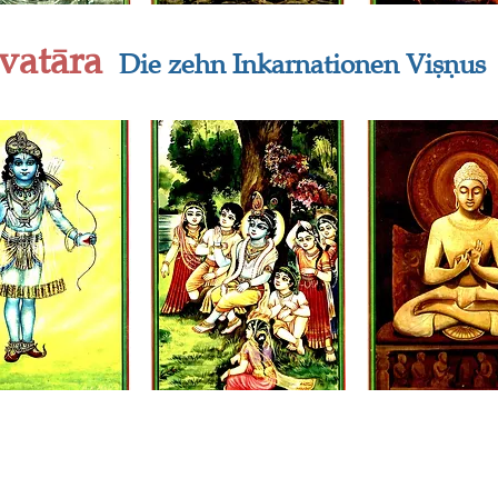
vat
āra
Die zehn Inkarnationen Viṣṇus